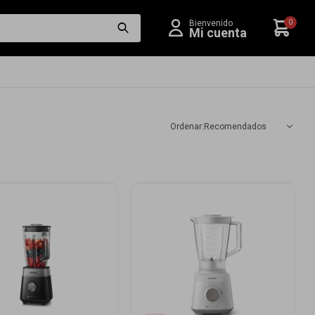
0
Recomendados