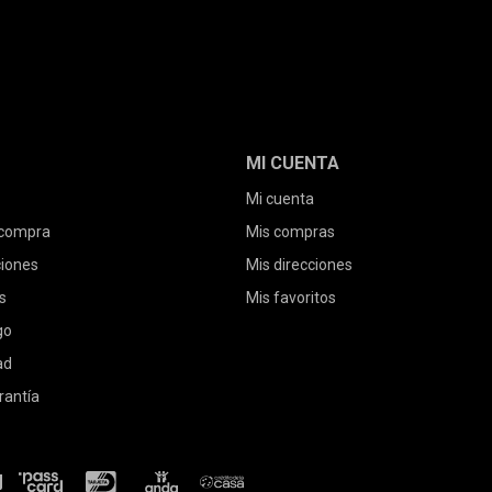
MI CUENTA
Mi cuenta
 compra
Mis compras
ciones
Mis direcciones
s
Mis favoritos
go
ad
rantía