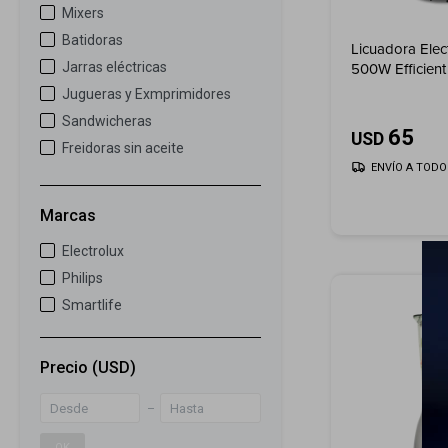
Mixers
Batidoras
Licuadora Elect
500W Efficient
Jarras eléctricas
Tecnologia Tr
Jugueras y Exmprimidores
Sandwicheras
65
USD
Freidoras sin aceite
ENVÍO A TODO 
Marcas
Electrolux
Philips
Smartlife
Precio
(USD)
OK