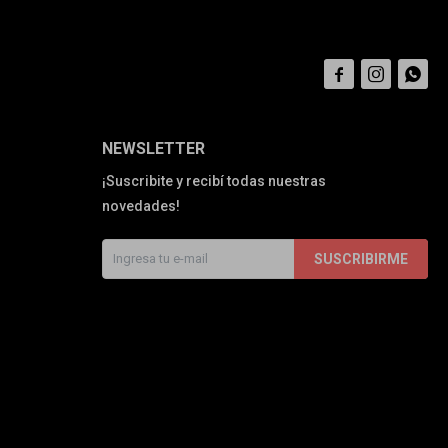



NEWSLETTER
¡Suscribite y recibí todas nuestras
novedades!
SUSCRIBIRME