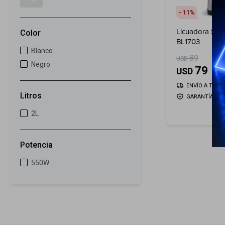
11
Licuadora Smar
Color
BL1703
Blanco
89
USD
Negro
79
USD
ENVÍO A TODO 
Litros
GARANTÍA: 2 
2L
Potencia
550W