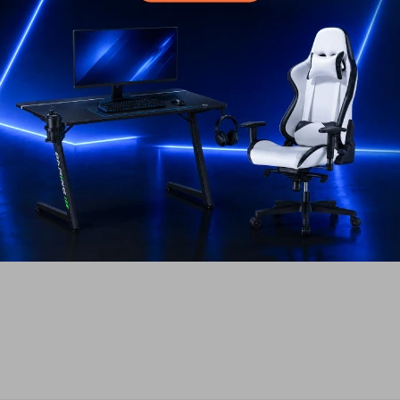
tlife SL-
USD
71
EL PAÍS
AÑOS