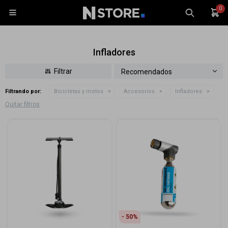
0

Infladores
Recomendados
Filtrando por:
Bicicletas y motos
Accesorios
Infladores
Celulares
Quitar filtros
Tablets
Tecnología
Wearables
Accesorios
TV y Audio
Monitores
Gaming
50