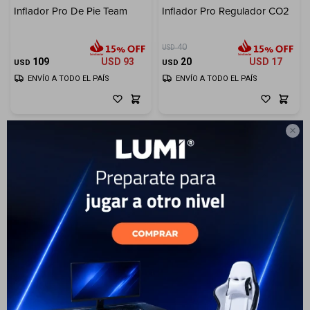
Inflador Pro De Pie Team
Inflador Pro Regulador CO2
Electrodomésticos
40
USD
109
USD
93
20
USD
17
USD
USD
ENVÍO A TODO EL PAÍS
ENVÍO A TODO EL PAÍS
Hogar

Movilidad
Marcas
Inflador Pro Mini
Compactc/Manguera Pres