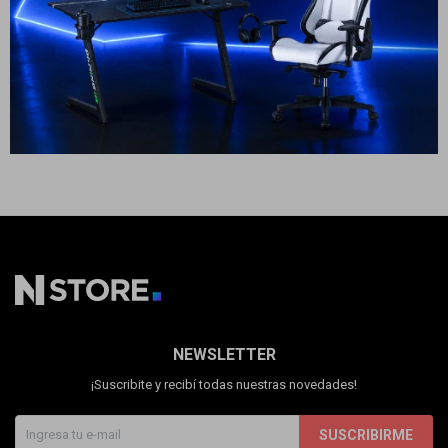
Cuenta
23
USD
20
USD
ENVÍO A TODO EL PAÍS
F&Q
Tiendas
NEWSLETTER
¡Suscribite y recibí todas nuestras novedades!
SUSCRIBIRME