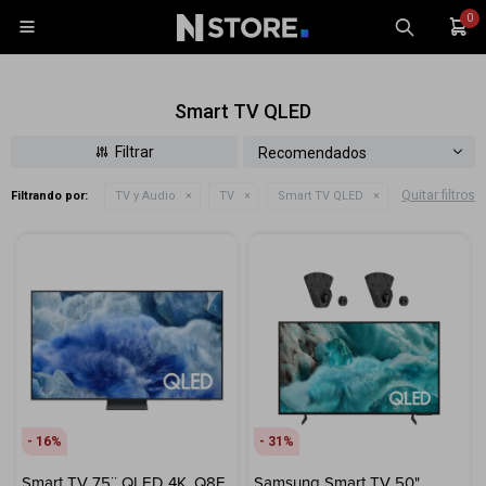
0

Smart TV QLED
Recomendados
Quitar filtros
Filtrando por:
TV y Audio
TV
Smart TV QLED
Celulares
Tablets
Tecnología
Wearables
Accesorios
TV y Audio
Monitores
16
31
Gaming
Smart TV 75¨ QLED 4K, Q8F,
Samsung Smart TV 50"