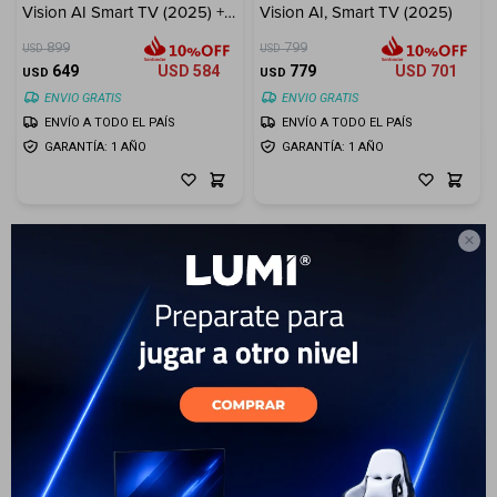
Vision AI Smart TV (2025) +
Vision AI, Smart TV (2025)
Cuenta
Soporte de Pared LUMI
899
799
USD
USD
32"-100" ¡De Regalo!
649
USD
584
779
USD
701
USD
USD
ENVIO GRATIS
ENVIO GRATIS
ENVÍO A TODO EL PAÍS
ENVÍO A TODO EL PAÍS
F&Q
GARANTÍA: 1 AÑO
GARANTÍA: 1 AÑO

Tiendas
3
19
Smart TV 85¨ QLED 4K, Q8F,
Smart TV 65¨ QLED 4K, Q8F,