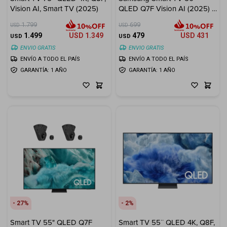
Vision AI, Smart TV (2025)
QLED Q7F Vision AI (2025) +
Electrodomésticos
Soporte de Pared LUMI
1.799
699
USD
USD
32"-100" ¡De Regalo!
1.499
USD
1.349
479
USD
431
USD
USD
ENVIO GRATIS
ENVIO GRATIS
ENVÍO A TODO EL PAÍS
ENVÍO A TODO EL PAÍS
GARANTÍA: 1 AÑO
GARANTÍA: 1 AÑO
Hogar
Movilidad
Marcas
27
2
Smart TV 55" QLED Q7F
Smart TV 55¨ QLED 4K, Q8F,