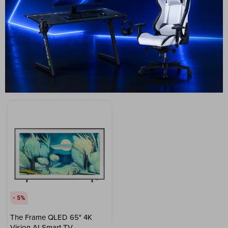
Vision AI, Smart TV (2025)
Vision AI (2025)
2.599
1.299
USD
USD
2.499
USD
2.249
1.049
USD
944
USD
USD
ENVIO GRATIS
ENVIO GRATIS
ENVÍO A TODO EL PAÍS
ENVÍO A TODO EL PAÍS
GARANTÍA: 1 AÑO
GARANTÍA: 1 AÑO
5
The Frame QLED 65" 4K
Vision AI Smart TV