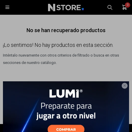
0

No se han recuperado productos
¡Lo sentimos! No hay productos en esta sección.
Inténtalo nuevamente con otros criterios de filtrado o busca en otras
Celulares
secciones de nuestro catálogo.
Tablets
Tecnología
Filtrando por:
Bicicletas y motos
Accesorios
Mochilas
Wearables

Quitar filtros
Accesorios
TV y Audio
Monitores
Gaming