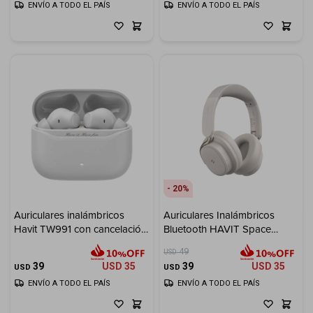
ENVÍO A TODO EL PAÍS
ENVÍO A TODO EL PAÍS
20
Auriculares inalámbricos
Auriculares Inalámbricos
Havit TW991 con cancelación
Bluetooth HAVIT Space
de ruido - Gray
NC01H - Gray
49
USD
39
USD
35
39
USD
35
USD
USD
ENVÍO A TODO EL PAÍS
ENVÍO A TODO EL PAÍS