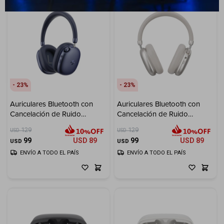
23
23
Auriculares Bluetooth con
Auriculares Bluetooth con
Cancelación de Ruido
Cancelación de Ruido
Inalámbricos HAVIT Space S1
Inalámbricos HAVIT Space S1
129
129
USD
USD
H670BT - Azul
H670BT - Beige
99
USD
89
99
USD
89
USD
USD
ENVÍO A TODO EL PAÍS
ENVÍO A TODO EL PAÍS