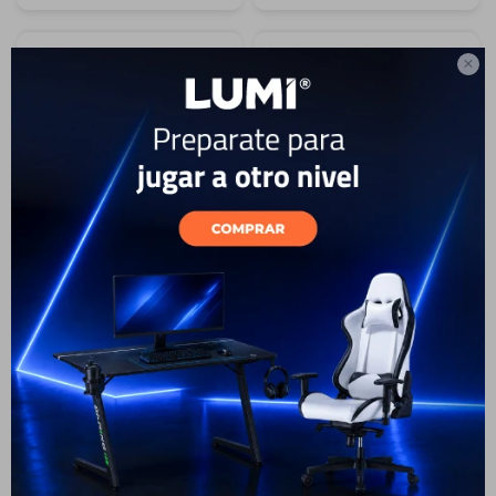

25
25
Auriculares inalámbricos
Auriculares inalámbricos
HAVIT H668BT Bluetooth -
HAVIT H668BT Bluetooth -
Beige
Purple
39
39
USD
USD
29
USD
26
29
USD
26
USD
USD
ENVÍO A TODO EL PAÍS
ENVÍO A TODO EL PAÍS