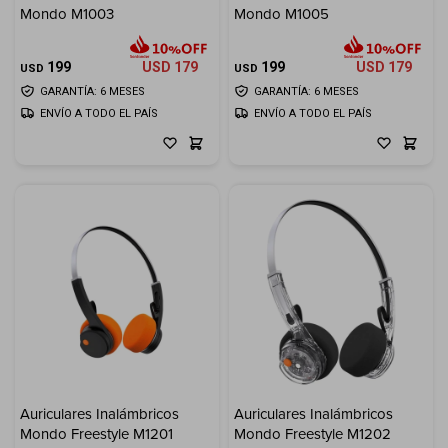
Mondo M1003
Mondo M1005
Cuenta
199
USD
179
199
USD
179
USD
USD
GARANTÍA: 6 MESES
GARANTÍA: 6 MESES
ENVÍO A TODO EL PAÍS
ENVÍO A TODO EL PAÍS
F&Q
Tiendas
Auriculares Inalámbricos
Auriculares Inalámbricos
Mondo Freestyle M1201
Mondo Freestyle M1202