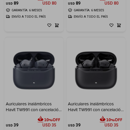
89
USD
80
89
USD
80
USD
USD
GARANTÍA: 6 MESES
GARANTÍA: 6 MESES
ENVÍO A TODO EL PAÍS
ENVÍO A TODO EL PAÍS
Auriculares inalámbricos
Auriculares inalámbricos
Havit TW991 con cancelación
Havit TW991 con cancelación
de ruido - Blue
de ruido - Black
39
USD
35
39
USD
35
USD
USD