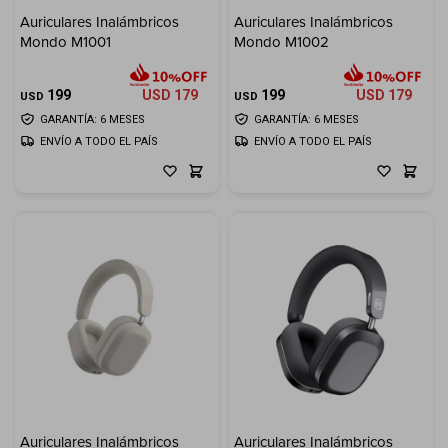
Auriculares Inalámbricos
Auriculares Inalámbricos
Electrodomésticos
Mondo M1001
Mondo M1002
199
USD
179
199
USD
179
USD
USD
GARANTÍA: 6 MESES
GARANTÍA: 6 MESES
ENVÍO A TODO EL PAÍS
ENVÍO A TODO EL PAÍS
Hogar
Movilidad
Marcas
Auriculares Inalámbricos
Auriculares Inalámbricos