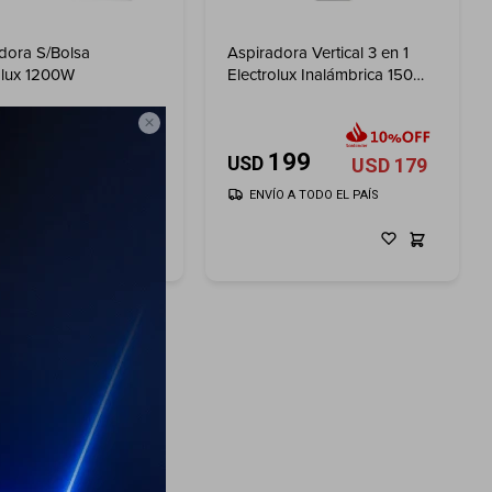
dora S/Bolsa
Aspiradora Vertical 3 en 1
olux 1200W
Electrolux Inalámbrica 150W
300ml

99
199
USD
USD
89
USD
179
ÍO A TODO EL PAÍS
ENVÍO A TODO EL PAÍS