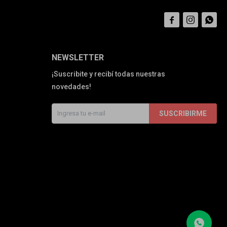



NEWSLETTER
¡Suscribite y recibí todas nuestras
novedades!
SUSCRIBIRME