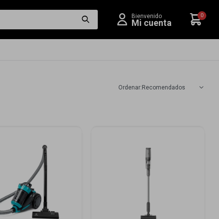
0
Recomendados