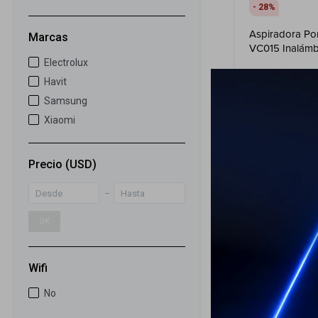
28
Aspiradora Port
Marcas
VC015 Inalámb
7000pa
Electrolux
Havit
69
USD
Samsung
49
USD
Xiaomi
ENVÍO A TODO 
Precio
(USD)
OK
Wifi
No