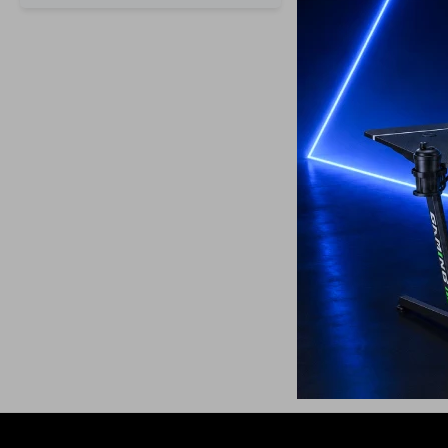
22
Aspiradora Sti
150 W de Pode
449
USD
349
USD
ENVIO GRATIS
ENVÍO A TODO 
GARANTÍA: 1 