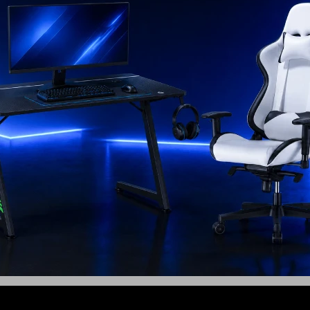
ck Jet 60 con
Aspiradora Mi vacuum
r de Succión
cleaner mini Xiaomi
USD
314
59
USD
USD
53
EL PAÍS
ENVÍO A TODO EL PAÍS
AÑO