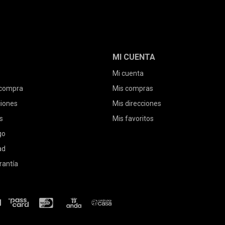
MI CUENTA
Mi cuenta
 compra
Mis compras
ciones
Mis direcciones
s
Mis favoritos
go
ad
rantía