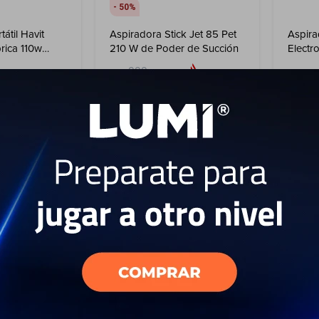
50
átil Havit
Aspiradora Stick Jet 85 Pet
Aspira
rica 110w
210 W de Poder de Succión
Electr
999
USD
499
USD
USD
449
USD
USD
44
ENVIO GRATIS
EL PAÍS
ENVÍO A TODO EL PAÍS
ENV
GARANTÍA: 1 AÑO