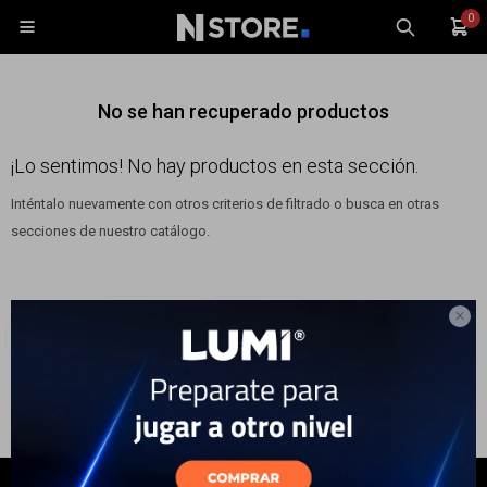
0

No se han recuperado productos
¡Lo sentimos! No hay productos en esta sección.
Inténtalo nuevamente con otros criterios de filtrado o busca en otras
Celulares
secciones de nuestro catálogo.
Tablets
Tecnología
Filtrando por:
Tecnología
Celulares
Wearables

Quitar filtros
Modelo:
Galaxy Z Fold7
Accesorios
TV y Audio
Monitores
Gaming