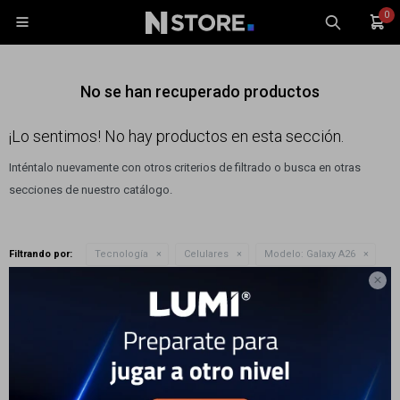
0

No se han recuperado productos
¡Lo sentimos! No hay productos en esta sección.
Inténtalo nuevamente con otros criterios de filtrado o busca en otras
Celulares
secciones de nuestro catálogo.
Tablets
Tecnología
Filtrando por:
Tecnología
Celulares
Modelo:
Galaxy A26
Wearables
Quitar filtros

Accesorios
Te recomendamos quitar:
Modelo:
Galaxy A26
TV y Audio
Monitores
Gaming