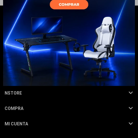
Electrodomésticos
Hogar
NEWSLETTER
¡Suscribite y recibí todas nuestras novedades!
SUSCRIBIRME
Movilidad
NSTORE
COMPRA
Marcas
MI CUENTA