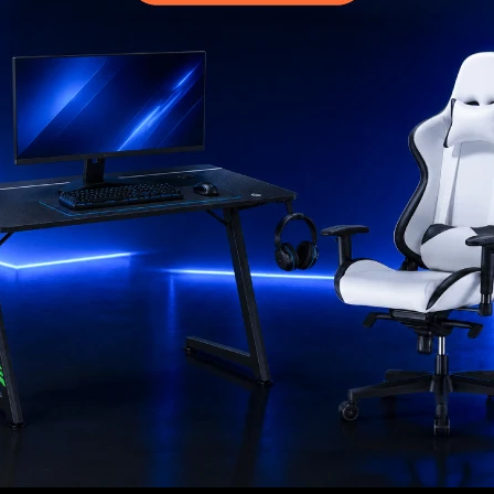
MI CUENTA
Mi cuenta
 compra
Mis compras
ciones
Mis direcciones
s
Mis favoritos
go
ad
rantía