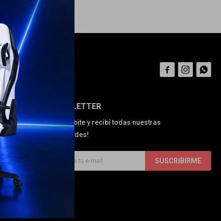



NEWSLETTER
¡Suscribite y recibí todas nuestras
novedades!
SUSCRIBIRME