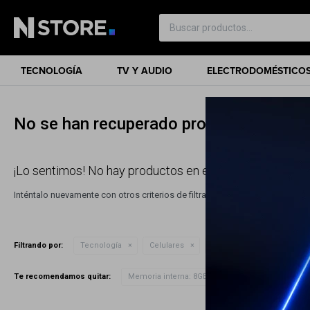
TECNOLOGÍA
TV Y AUDIO
ELECTRODOMÉSTICO
No se han recuperado productos
¡Lo sentimos! No hay productos en esta sección.
Inténtalo nuevamente con otros criterios de filtrado o busca en otras sec
Filtrando por:
Tecnología
Celulares
Samsung Galaxy
Me
Te recomendamos quitar:
Memoria interna:
8GB