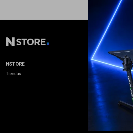
NSTORE
COMPRA
Tiendas
Cómo comprar
Condiciones de
Envíos y devolu
Términos legale
Opciones de pa
Política de calid
Extensión de Ga