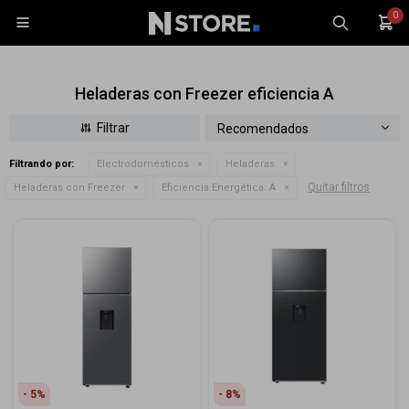
0

Heladeras con Freezer eficiencia A
Recomendados
Filtrando por:
Electrodomésticos
Heladeras
Celulares
Quitar filtros
Heladeras con Freezer
Eficiencia Energética:
A
Tablets
Tecnología
Wearables
Accesorios
TV y Audio
Monitores
Gaming
5
8