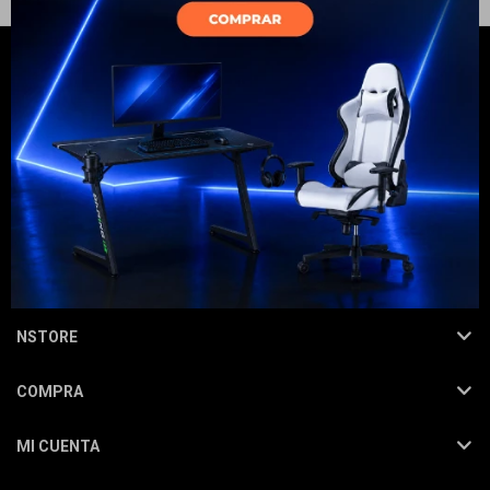
Electrodomésticos
Hogar
NEWSLETTER
¡Suscribite y recibí todas nuestras novedades!
SUSCRIBIRME
Movilidad
NSTORE
COMPRA
Marcas
MI CUENTA