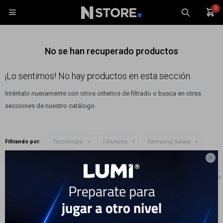
0

No se han recuperado productos
¡Lo sentimos! No hay productos en esta sección.
Inténtalo nuevamente con otros criterios de filtrado o busca en otras
Celulares
secciones de nuestro catálogo.
Tablets
Tecnología
Filtrando por:
Tecnología
Celulares
Samsung Galaxy
Wearables
Quitar filtros
Modelo:
Galaxy Z Flip6

Accesorios
Te recomendamos quitar:
Tecnología
Celulares
Modelo:
Galaxy 
TV y Audio
Monitores
Gaming