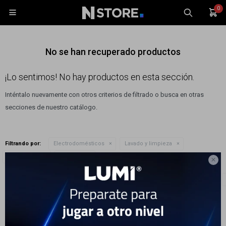
0

No se han recuperado productos
¡Lo sentimos! No hay productos en esta sección.
Inténtalo nuevamente con otros criterios de filtrado o busca en otras
Celulares
secciones de nuestro catálogo.
Tablets
Tecnología
Filtrando por:
Electrodomésticos
Lavado y limpieza
Wearables
Quitar filtros
Aspiradoras
Smartlife

Accesorios
Te recomendamos quitar:
Electrodomésticos
Lavado y limpieza
TV y Audio
Monitores
Gaming