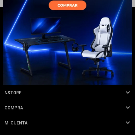
Electrodomésticos
Hogar
NEWSLETTER
¡Suscribite y recibí todas nuestras novedades!
SUSCRIBIRME
Movilidad
NSTORE
COMPRA
Marcas
MI CUENTA