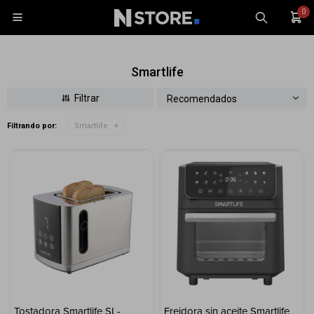
0

Smartlife
Recomendados
Filtrando por:
Smartlife
Celulares
Tablets
Tecnología
Wearables
Accesorios
TV y Audio
Monitores
Gaming
Tostadora Smartlife SL-
Freidora sin aceite Smartlife