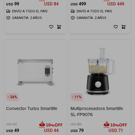
99
USD
84
499
USD
449
USD
USD
ENVÍO A TODO EL PAÍS
ENVÍO A TODO EL PAÍS
GARANTÍA: 2 AÑOS
GARANTÍA: 2 AÑOS
24
11
Convector Turbo Smartlife
Multiprocesadora Smartlife
SL-FP9076
65
89
USD
USD
49
USD
44
79
USD
71
USD
USD