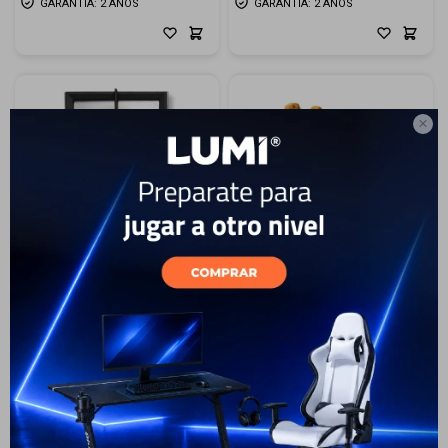
GARANTÍA: 2 AÑOS
GARANTÍA: 2 AÑOS

Anafe a Gas Smartlife SL-
Tostadora Smartlife SL-
A3060GC
TOD1520
129
USD
116
89
USD
80
USD
USD
ENVÍO A TODO EL PAÍS
ENVÍO A TODO EL PAÍS
GARANTÍA: 2 AÑOS
GARANTÍA: 2 AÑOS