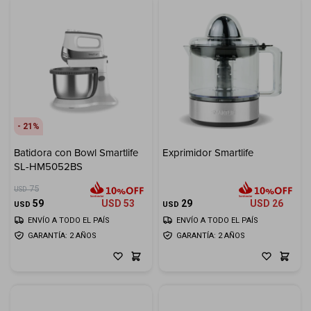
21
Batidora con Bowl Smartlife
Exprimidor Smartlife
SL-HM5052BS
75
USD
59
USD
53
29
USD
26
USD
USD
ENVÍO A TODO EL PAÍS
ENVÍO A TODO EL PAÍS
GARANTÍA: 2 AÑOS
GARANTÍA: 2 AÑOS