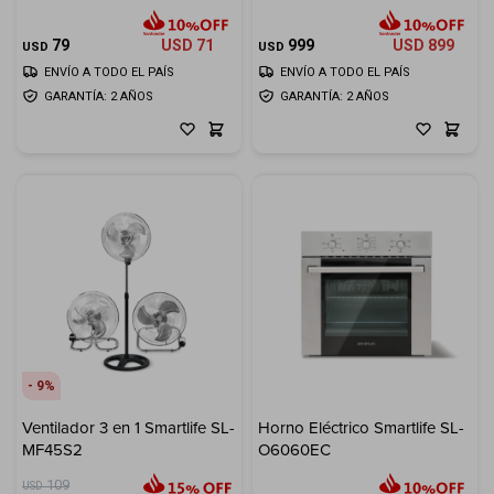
Cuenta
79
USD
71
999
USD
899
USD
USD
ENVÍO A TODO EL PAÍS
ENVÍO A TODO EL PAÍS
GARANTÍA: 2 AÑOS
GARANTÍA: 2 AÑOS
F&Q
Tiendas
9
Ventilador 3 en 1 Smartlife SL-
Horno Eléctrico Smartlife SL-
MF45S2
O6060EC
109
USD