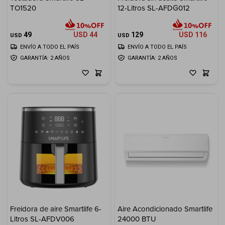
TO1520
12-Litros SL-AFDG012
Electrodomésticos
49
USD
44
129
USD
116
USD
USD
ENVÍO A TODO EL PAÍS
ENVÍO A TODO EL PAÍS
GARANTÍA: 2 AÑOS
GARANTÍA: 2 AÑOS
Hogar
Movilidad
Marcas
Freidora de aire Smartlife 6-
Aire Acondicionado Smartlife
Litros SL-AFDV006
24000 BTU