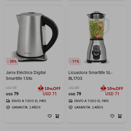
20
11
Jarra Eléctrica Digital
Licuadora Smartlife SL-
Smartlife 1.5lts
BL1703
99
89
USD
USD
79
USD
71
79
USD
71
USD
USD
ENVÍO A TODO EL PAÍS
ENVÍO A TODO EL PAÍS
GARANTÍA: 2 AÑOS
GARANTÍA: 2 AÑOS