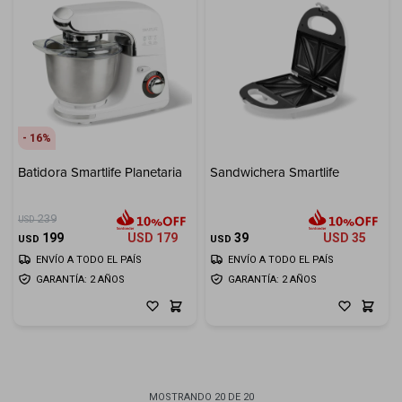
16
Batidora Smartlife Planetaria
Sandwichera Smartlife
239
USD
199
USD
179
39
USD
35
USD
USD
ENVÍO A TODO EL PAÍS
ENVÍO A TODO EL PAÍS
GARANTÍA: 2 AÑOS
GARANTÍA: 2 AÑOS
MOSTRANDO
20
DE
20