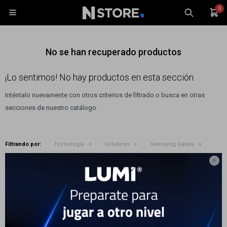
0

No se han recuperado productos
¡Lo sentimos! No hay productos en esta sección.
Inténtalo nuevamente con otros criterios de filtrado o busca en otras
Celulares
secciones de nuestro catálogo.
Tablets
Tecnología
Filtrando por:
Tecnología
Celulares
Samsung Galaxy
Wearables
Quitar filtros
Modelo:
Galaxy A16

Accesorios
Te recomendamos quitar:
Modelo:
Galaxy A16
TV y Audio
Monitores
Gaming