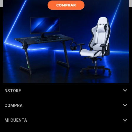
Electrodomésticos
Hogar
NEWSLETTER
¡Suscribite y recibí todas nuestras novedades!
SUSCRIBIRME
Movilidad
NSTORE
COMPRA
Marcas
MI CUENTA