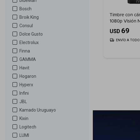
blueMan
Bosch
Timbre con cá
Broik King
1080p Visión N
Consul
69
USD
Dolce Gusto
ENVÍO A TODO 
Electrolux
Finna
GAMMA
Havit
Hogaron
Hyperx
Infini
JBL
Kamado Uruguayo
Kixin
Logitech
LUMI