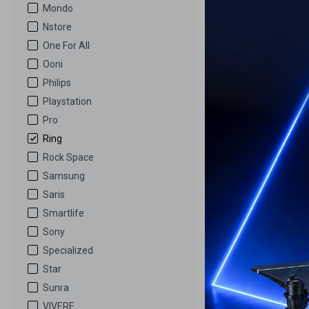
Mondo
Nstore
One For All
Ooni
Philips
Playstation
Pro
Ring
Rock Space
Samsung
Saris
Smartlife
Sony
Specialized
Star
Sunra
VIVERE