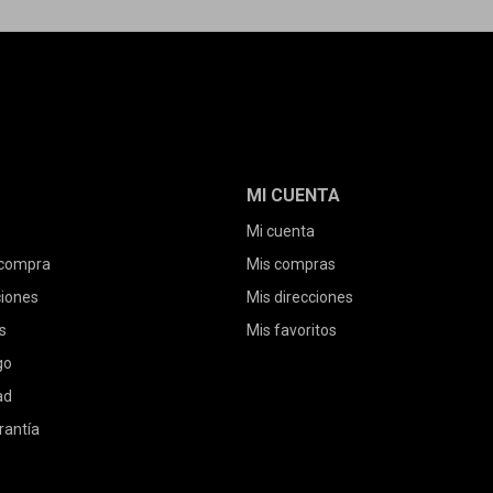
MI CUENTA
Mi cuenta
 compra
Mis compras
ciones
Mis direcciones
s
Mis favoritos
go
ad
rantía