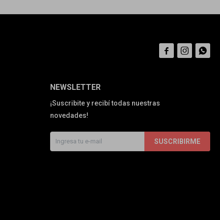



NEWSLETTER
¡Suscribite y recibí todas nuestras
novedades!
SUSCRIBIRME