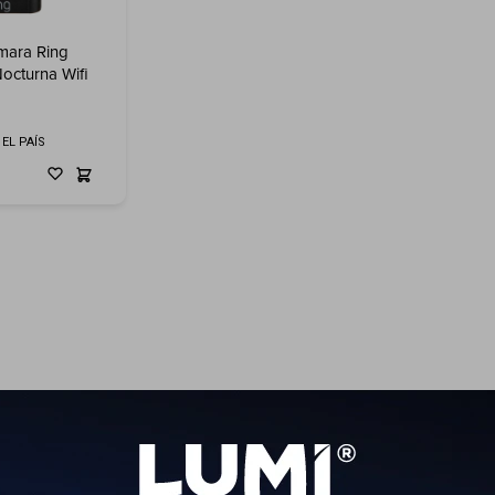
mara Ring
octurna Wifi
EL PAÍS