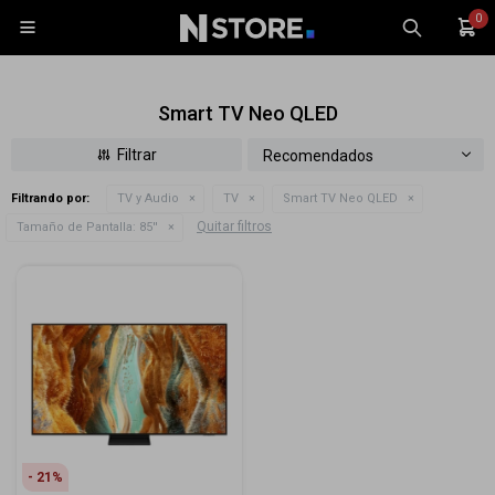
0

Smart TV Neo QLED
Recomendados
Filtrando por:
TV y Audio
TV
Smart TV Neo QLED
Celulares
Quitar filtros
Tamaño de Pantalla:
85''
Tablets
Tecnología
Wearables
Accesorios
TV y Audio
Monitores
Gaming
21