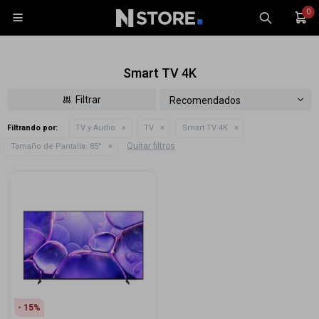
0

Smart TV 4K
Recomendados
Filtrando por:
TV y Audio
TV
Smart TV 4K
Celulares
Quitar filtros
Tamaño de Pantalla:
85''
Tablets
Tecnología
Wearables
Accesorios
TV y Audio
Monitores
Gaming
15