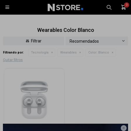
0

Wearables Color Blanco
Recomendados
Filtrando por:
Tecnología
Wearables
Color:
Blanco
Celulares
Quitar filtros
Tablets
Tecnología
Wearables
Accesorios
TV y Audio
Monitores
Gaming
