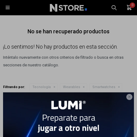
0

No se han recuperado productos
¡Lo sentimos! No hay productos en esta sección.
Inténtalo nuevamente con otros criterios de filtrado o busca en otras
Celulares
secciones de nuestro catálogo.
Tablets
Tecnología
Filtrando por:
Tecnología
Wearables
Smartwatches
Wearables
Quitar filtros
Modelo Smartwatches:
Galaxy Watch 4 46mm

Accesorios
Te recomendamos quitar:
Modelo Smartwatches:
Galaxy Watch 4 46mm
TV y Audio
Monitores
Gaming