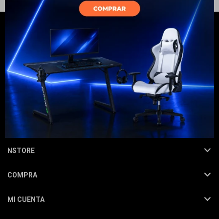
Electrodomésticos
Hogar
NEWSLETTER
¡Suscribite y recibí todas nuestras novedades!
SUSCRIBIRME
Movilidad
NSTORE
COMPRA
Marcas
MI CUENTA