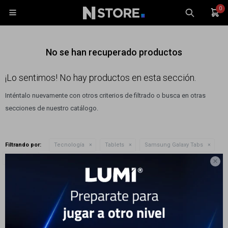
0

No se han recuperado productos
¡Lo sentimos! No hay productos en esta sección.
Inténtalo nuevamente con otros criterios de filtrado o busca en otras
Celulares
secciones de nuestro catálogo.
Tablets
Tecnología
Filtrando por:
Tecnología
Tablets
Samsung Galaxy Tabs
Wearables
Quitar filtros
LTE:
No

Accesorios
Te recomendamos quitar:
LTE:
No
TV y Audio
Monitores
Gaming