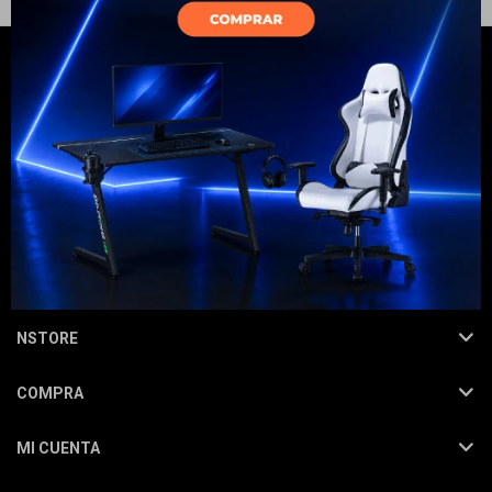
Electrodomésticos
Hogar
NEWSLETTER
¡Suscribite y recibí todas nuestras novedades!
SUSCRIBIRME
Movilidad
NSTORE
COMPRA
Marcas
MI CUENTA