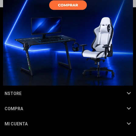
Electrodomésticos
Hogar
NEWSLETTER
¡Suscribite y recibí todas nuestras novedades!
SUSCRIBIRME
Movilidad
NSTORE
COMPRA
Marcas
MI CUENTA