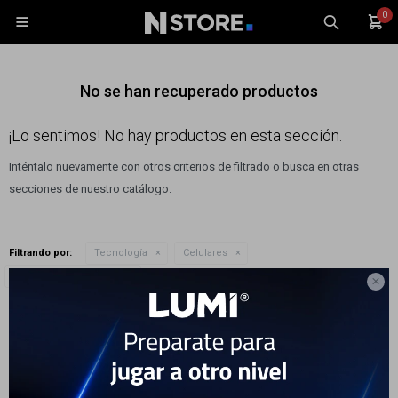
0

No se han recuperado productos
¡Lo sentimos! No hay productos en esta sección.
Inténtalo nuevamente con otros criterios de filtrado o busca en otras
Celulares
secciones de nuestro catálogo.
Tablets
Tecnología
Filtrando por:
Tecnología
Celulares
Wearables
Quitar filtros
Modelo:
Galaxy z Fold5

Accesorios
Te recomendamos quitar:
Modelo:
Galaxy z Fold5
TV y Audio
Monitores
Gaming