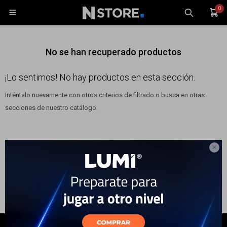
0

No se han recuperado productos
¡Lo sentimos! No hay productos en esta sección.
Inténtalo nuevamente con otros criterios de filtrado o busca en otras
Celulares
secciones de nuestro catálogo.
Tablets
Tecnología
Filtrando por:
Tecnología
Celulares
Color:
Violeta
Wearables

Quitar filtros
Accesorios
TV y Audio
Monitores
Gaming