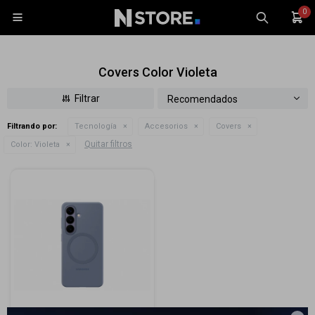
0

Covers Color Violeta
Recomendados
Filtrando por:
Tecnología
Accesorios
Covers
Celulares
Quitar filtros
Color:
Violeta
Tablets
Tecnología
Wearables
Accesorios
TV y Audio
Monitores
Gaming