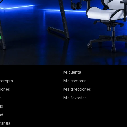
MI CUENTA
Mi cuenta
 compra
Mis compras
ciones
Mis direcciones
s
Mis favoritos
go
ad
rantía