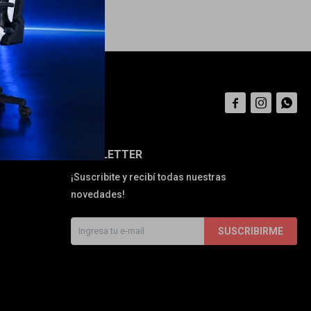



NEWSLETTER
¡Suscribite y recibí todas nuestras
novedades!
SUSCRIBIRME