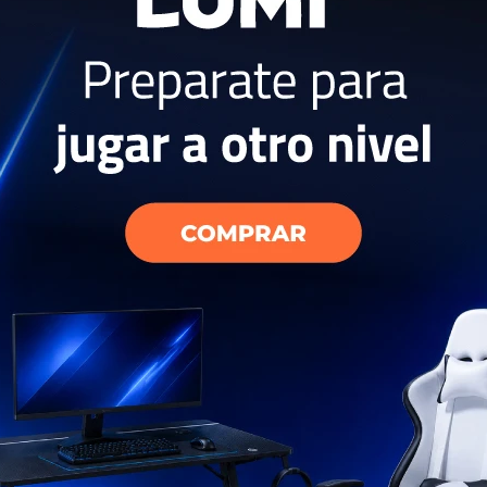
26
 L con Quick
Microondas 23 L con Grill
299
USD
219
USD
USD
170
USD
197
ENVIO GRATIS
EL PAÍS
ENVÍO A TODO EL PAÍS
AÑO
GARANTÍA: 1 AÑO