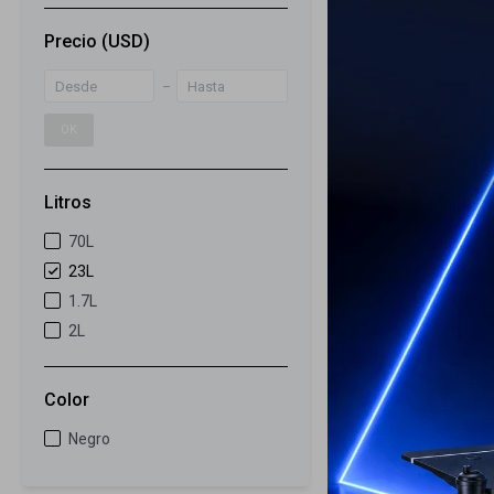
27
Precio
(USD)
Microondas 23
Defrost
259
USD
OK
189
USD
ENVIO GRATIS
ENVÍO A TODO 
Litros
GARANTÍA: 1 
70L
23L
1.7L
2L
Color
Negro