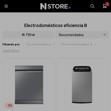
0

Electrodomésticos eficiencia B
Recomendados
Filtrando por:
Electrodomésticos
Eficiencia Energética:
B
Celulares
Quitar filtros
Tablets
Tecnología
Wearables
Accesorios
TV y Audio
Monitores
Gaming
5