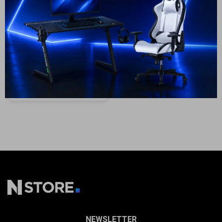
Lavavajillas Samsung -
Cuenta
Blanco 13 Cubiertos
849
USD
764
USD
ENVIO GRATIS
F&Q
ENVÍO A TODO EL PAÍS
GARANTÍA: 1 AÑO
Tiendas
NEWSLETTER