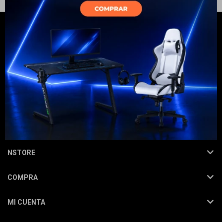
Electrodomésticos
Hogar
NEWSLETTER
¡Suscribite y recibí todas nuestras novedades!
SUSCRIBIRME
Movilidad
NSTORE
COMPRA
Marcas
MI CUENTA