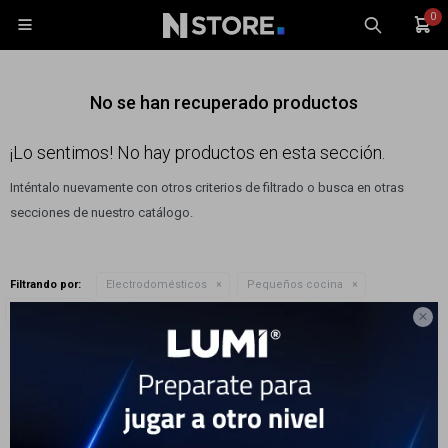
0

No se han recuperado productos
¡Lo sentimos! No hay productos en esta sección.
Inténtalo nuevamente con otros criterios de filtrado o busca en otras
Celulares
secciones de nuestro catálogo.
Tablets
Tecnología
Filtrando por:
Electrodomésticos
Pequeños cocina
Wearables
Quitar filtros
Litros:
1.5L

Accesorios
Te recomendamos quitar:
Litros:
1.5L
TV y Audio
Monitores
Gaming