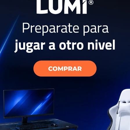
amsung 9 kg
a IA DV90T
USD
899
EL PAÍS
AÑO