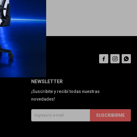



NEWSLETTER
¡Suscribite y recibí todas nuestras
novedades!
SUSCRIBIRME