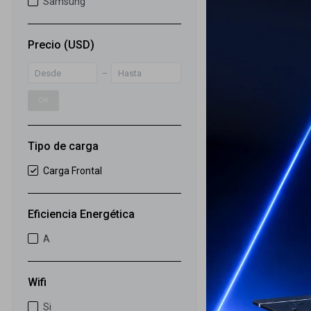
Samsung
Secarropas S
Precio
(USD)
con tecnologí
999
USD
OK
ENVIO GRATIS
ENVÍO A TODO 
GARANTÍA: 1 
Tipo de carga
Carga Frontal
Eficiencia Energética
A
Wifi
Si