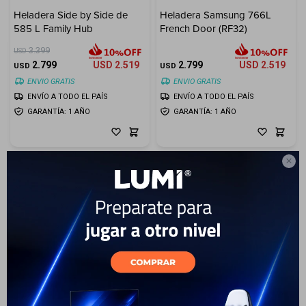
Heladera Side by Side de
Heladera Samsung 766L
Electrodomésticos
585 L Family Hub
French Door (RF32)
3.399
USD
2.799
USD
2.519
2.799
USD
2.519
USD
USD
ENVIO GRATIS
ENVIO GRATIS
ENVÍO A TODO EL PAÍS
ENVÍO A TODO EL PAÍS
Hogar
GARANTÍA: 1 AÑO
GARANTÍA: 1 AÑO

Movilidad
Marcas
5