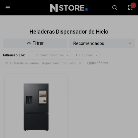
0

Heladeras Dispensador de Hielo
Recomendados
Filtrando por:
Electrodomésticos
Heladeras
Celulares
Quitar filtros
Características varias:
Dispensador de Hielo
Tablets
Tecnología
Wearables
Accesorios
TV y Audio
Monitores
Gaming