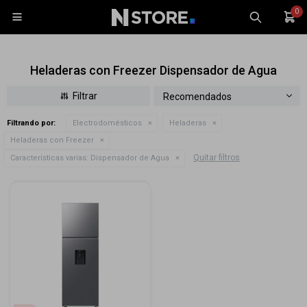
0

Heladeras con Freezer Dispensador de Agua
Recomendados
Filtrando por:
Electrodomésticos
Heladeras
Celulares
Heladeras con Freezer
Quitar filtros
Características varias:
Dispensador de Agua
Tablets
Tecnología
Wearables
Accesorios
TV y Audio
Monitores
Gaming