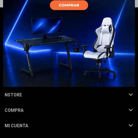
Electrodomésticos
Hogar
NEWSLETTER
¡Suscribite y recibí todas nuestras novedades!
SUSCRIBIRME
Movilidad
NSTORE
COMPRA
Marcas
MI CUENTA