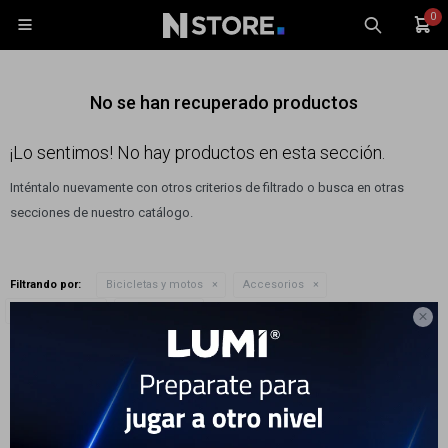
0

No se han recuperado productos
¡Lo sentimos! No hay productos en esta sección.
Inténtalo nuevamente con otros criterios de filtrado o busca en otras
Celulares
secciones de nuestro catálogo.
Tablets
Tecnología
Filtrando por:
Bicicletas y motos
Accesorios
Wearables
Quitar filtros
Caramañolas
Color:
Azul

Accesorios
Te recomendamos quitar:
Bicicletas y motos
TV y Audio
Monitores
Gaming