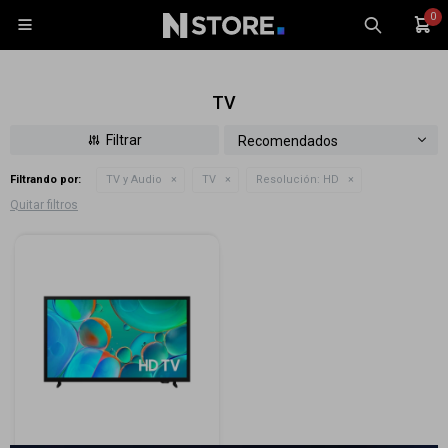
0

TV
Recomendados
Filtrando por:
TV y Audio
TV
Resolución:
HD
Celulares
Quitar filtros
Tablets
Tecnología
Wearables
Accesorios
TV y Audio
Monitores
Gaming