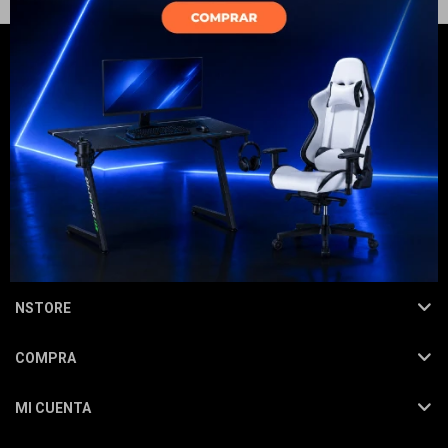
Electrodomésticos
Hogar
NEWSLETTER
¡Suscribite y recibí todas nuestras novedades!
SUSCRIBIRME
Movilidad
NSTORE
COMPRA
Marcas
MI CUENTA