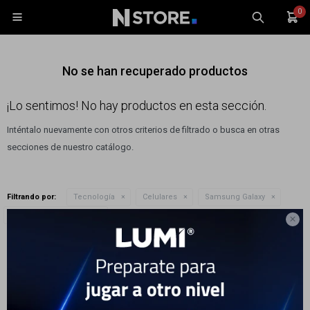
0

No se han recuperado productos
¡Lo sentimos! No hay productos en esta sección.
Inténtalo nuevamente con otros criterios de filtrado o busca en otras
Celulares
secciones de nuestro catálogo.
Tablets
Tecnología
Filtrando por:
Tecnología
Celulares
Samsung Galaxy
Wearables
Quitar filtros
Modelo:
Galaxy Z Flip7

Accesorios
Te recomendamos quitar:
Modelo:
Galaxy Z Flip7
TV y Audio
Monitores
Gaming