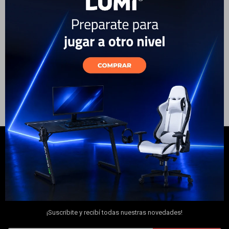
cleaner mini Xiaomi
Electrodomésticos
59
USD
53
USD
ENVÍO A TODO EL PAÍS
Hogar
Movilidad
Marcas
NEWSLETTER
¡Suscribite y recibí todas nuestras novedades!