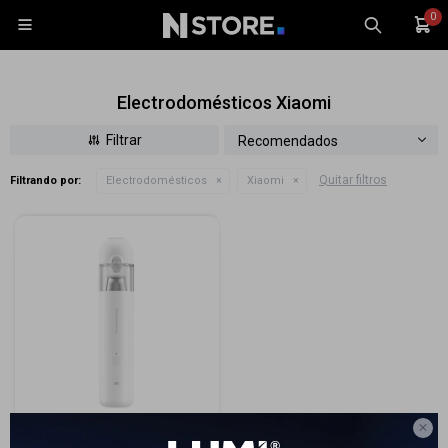
0

Electrodomésticos Xiaomi
Recomendados
Quitar filtros
Filtrando por:
Electrodomésticos
Xiaomi
Celulares
Tablets
Tecnología
Wearables
Accesorios
TV y Audio
Monitores
Gaming

Aspiradora Mi vacuum