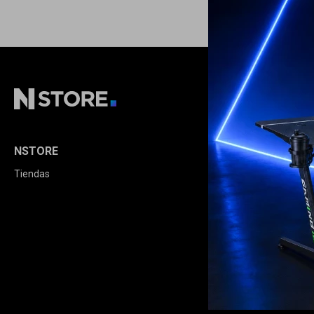
NSTORE
COMPRA
Tiendas
Cómo comprar
Condiciones de
Envíos y devolu
Términos legale
Opciones de pa
Política de calid
Extensión de Ga