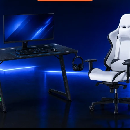
MI CUENTA
Mi cuenta
 compra
Mis compras
ciones
Mis direcciones
s
Mis favoritos
go
ad
rantía