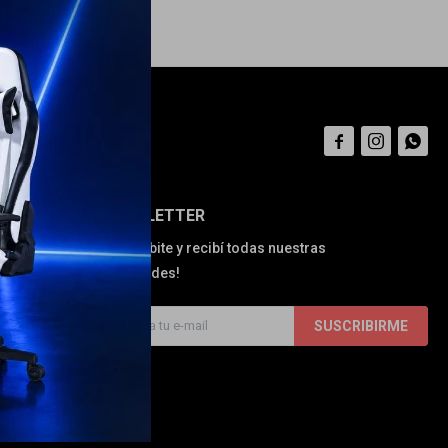



NEWSLETTER
¡Suscribite y recibí todas nuestras
novedades!
SUSCRIBIRME