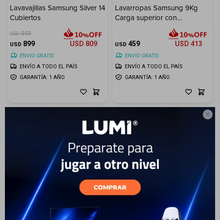
Lavavajillas Samsung Silver 14
Lavarropas Samsung 9Kg
Cubiertos
Carga superior con
Electrodomésticos
tecnología Digital Inverter
949
USD
899
USD
809
459
USD
413
USD
USD
ENVIO GRATIS
ENVIO GRATIS
ENVÍO A TODO EL PAÍS
ENVÍO A TODO EL PAÍS
Hogar
GARANTÍA: 1 AÑO
GARANTÍA: 1 AÑO

Movilidad
Marcas