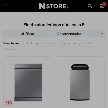
0

Electrodomésticos eficiencia B
Recomendados
Filtrando por:
Electrodomésticos
Eficiencia Energética:
B
Celulares
Quitar filtros
Tablets
Tecnología
Wearables
Accesorios
TV y Audio
Monitores
Gaming
5