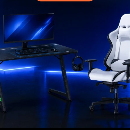
MI CUENTA
Mi cuenta
 compra
Mis compras
ciones
Mis direcciones
s
Mis favoritos
go
ad
rantía