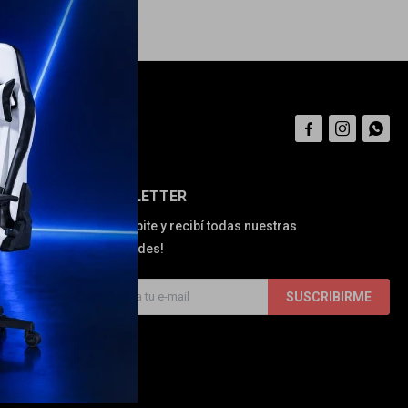



NEWSLETTER
¡Suscribite y recibí todas nuestras
novedades!
SUSCRIBIRME