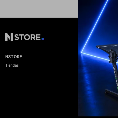
NSTORE
COMPRA
Tiendas
Cómo comprar
Condiciones de
Envíos y devolu
Términos legale
Opciones de pa
Política de calid
Extensión de Ga