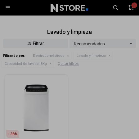
0

Lavado y limpieza
Recomendados
Filtrando por:
Electrodomésticos
Lavado y limpieza
Celulares
Quitar filtros
Capacidad de lavado:
8Kg
Tablets
Tecnología
Wearables
Accesorios
TV y Audio
Monitores
Gaming
38