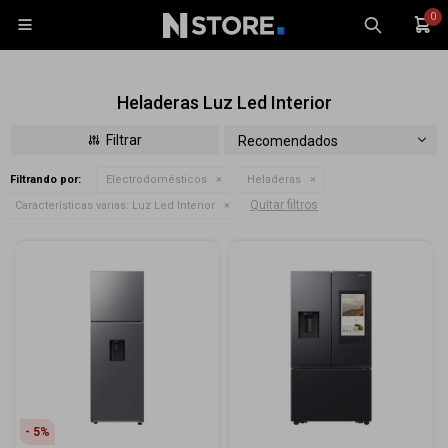
0

Heladeras Luz Led Interior
Recomendados
Filtrando por:
Electrodomésticos
Heladeras
Celulares
Quitar filtros
Características varias:
Luz Led Interior
Tablets
Tecnología
Wearables
Accesorios
TV y Audio
Monitores
Gaming
5