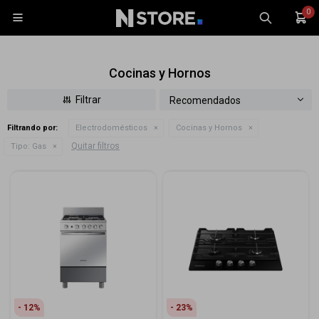
0

Cocinas y Hornos
Recomendados
Filtrando por:
Electrodomésticos
Cocinas y Hornos
Celulares
Quitar filtros
Tipo:
Gas
Tablets
Tecnología
Wearables
Accesorios
TV y Audio
Monitores
Gaming
12
23