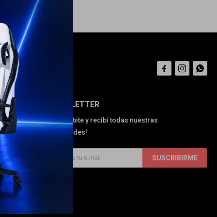



NEWSLETTER
¡Suscribite y recibí todas nuestras
novedades!
SUSCRIBIRME