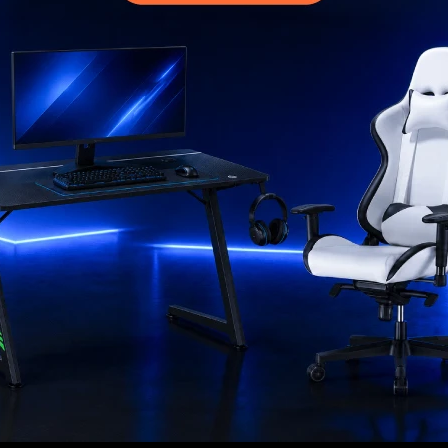
MI CUENTA
Mi cuenta
 compra
Mis compras
ciones
Mis direcciones
s
Mis favoritos
go
ad
rantía