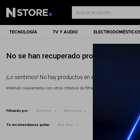
TECNOLOGÍA
TV Y AUDIO
ELECTRODOMÉSTICO
No se han recuperado productos
¡Lo sentimos! No hay productos en esta sección.
Inténtalo nuevamente con otros criterios de filtrado o busca en otras sec
Quitar filtr
Filtrando por:
Aire libre
Barbacoas
Broik King
Te recomendamos quitar:
Aire libre