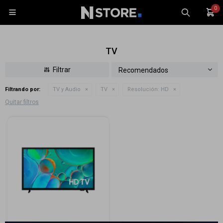
0

TV
Recomendados
Filtrando por:
TV y Audio
TV
Resolución:
HD
Celulares
Quitar filtros
Tablets
Tecnología
Wearables
Accesorios
TV y Audio
Monitores
Gaming