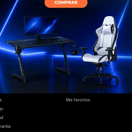
MI CUENTA
Mi cuenta
 compra
Mis compras
ciones
Mis direcciones
s
Mis favoritos
go
ad
rantía