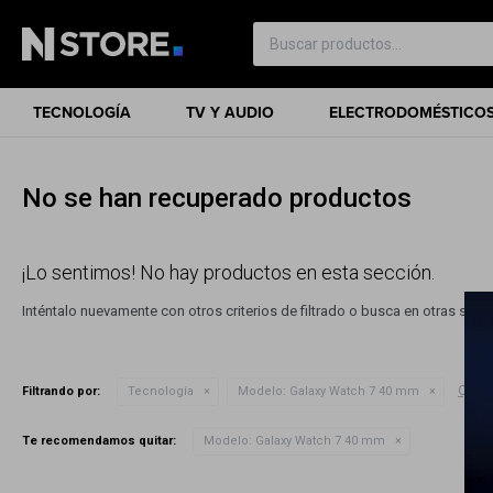
TECNOLOGÍA
TV Y AUDIO
ELECTRODOMÉSTICO
No se han recuperado productos
¡Lo sentimos! No hay productos en esta sección.
Inténtalo nuevamente con otros criterios de filtrado o busca en otras sec
Quitar
Filtrando por:
Tecnología
Modelo:
Galaxy Watch 7 40 mm
Te recomendamos quitar:
Modelo:
Galaxy Watch 7 40 mm