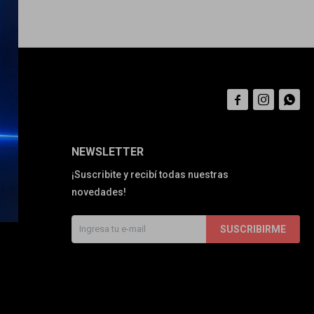



NEWSLETTER
¡Suscribite y recibí todas nuestras
novedades!
SUSCRIBIRME