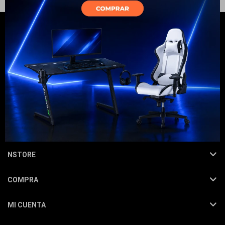
Electrodomésticos
Hogar
NEWSLETTER
¡Suscribite y recibí todas nuestras novedades!
SUSCRIBIRME
Movilidad
NSTORE
COMPRA
Marcas
MI CUENTA