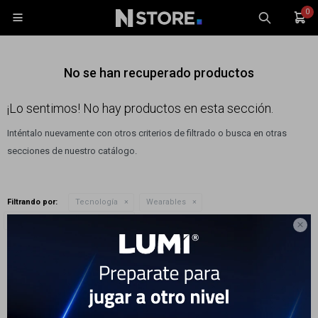
0

No se han recuperado productos
¡Lo sentimos! No hay productos en esta sección.
Inténtalo nuevamente con otros criterios de filtrado o busca en otras
Celulares
secciones de nuestro catálogo.
Tablets
Tecnología
Filtrando por:
Tecnología
Wearables
Wearables
Quitar filtros
Modelo:
Galaxy Watch 7 Ultra

Accesorios
Te recomendamos quitar:
Modelo:
Galaxy Watch 7 Ultra
TV y Audio
Monitores
Gaming