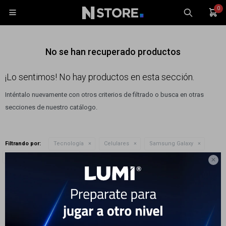
0

No se han recuperado productos
¡Lo sentimos! No hay productos en esta sección.
Inténtalo nuevamente con otros criterios de filtrado o busca en otras
Celulares
secciones de nuestro catálogo.
Tablets
Tecnología
Filtrando por:
Tecnología
Celulares
Samsung Galaxy
Wearables
Quitar filtros
Modelo:
Galaxy z Fold5

Accesorios
Te recomendamos quitar:
Modelo:
Galaxy z Fold5
TV y Audio
Monitores
Gaming