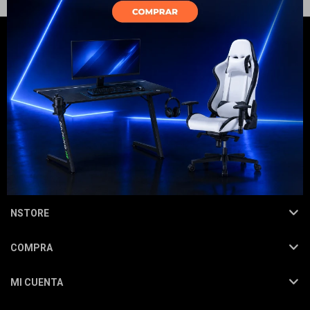
Electrodomésticos
Hogar
NEWSLETTER
¡Suscribite y recibí todas nuestras novedades!
SUSCRIBIRME
Movilidad
NSTORE
COMPRA
Marcas
MI CUENTA