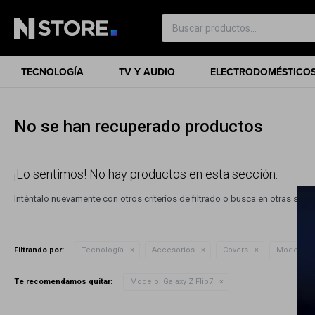
TECNOLOGÍA
TV Y AUDIO
ELECTRODOMÉSTICO
No se han recuperado productos
¡Lo sentimos! No hay productos en esta sección.
Inténtalo nuevamente con otros criterios de filtrado o busca en otras sec
Filtrando por:
Tecnología
Accesorios
Covers
Modelo:
Ga
Te recomendamos quitar:
Modelo:
Galaxy Z Flip7