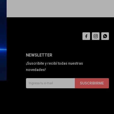



NEWSLETTER
¡Suscribite y recibí todas nuestras
novedades!
SUSCRIBIRME