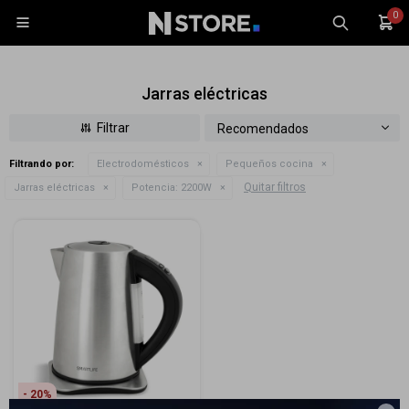
0

Jarras eléctricas
Recomendados
Filtrando por:
Electrodomésticos
Pequeños cocina
Celulares
Quitar filtros
Jarras eléctricas
Potencia:
2200W
Tablets
Tecnología
Wearables
Accesorios
TV y Audio
Monitores
Gaming
20