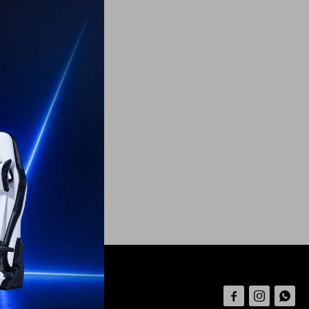


