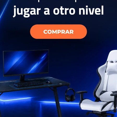
 Smartlife SL-
USD
449
EL PAÍS
AÑOS