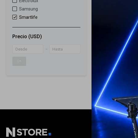
Electrolux
Samsung
Horno Eléctrico
Smartlife
O6060EC
Precio
(USD)
499
USD
ENVÍO A TODO 
GARANTÍA: 2 
OK