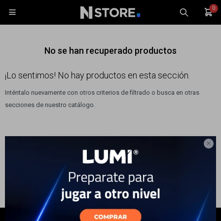
0

No se han recuperado productos
¡Lo sentimos! No hay productos en esta sección.
Inténtalo nuevamente con otros criterios de filtrado o busca en otras
Celulares
secciones de nuestro catálogo.
Tablets
Tecnología
Filtrando por:
Bicicletas y motos
Accesorios
Cascos
Wearables

Quitar filtros
Mt Helmets
Accesorios
TV y Audio
Monitores
Gaming