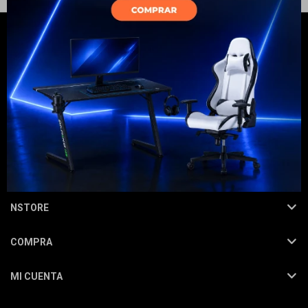
Electrodomésticos
Hogar
NEWSLETTER
¡Suscribite y recibí todas nuestras novedades!
SUSCRIBIRME
Movilidad
NSTORE
COMPRA
Marcas
MI CUENTA