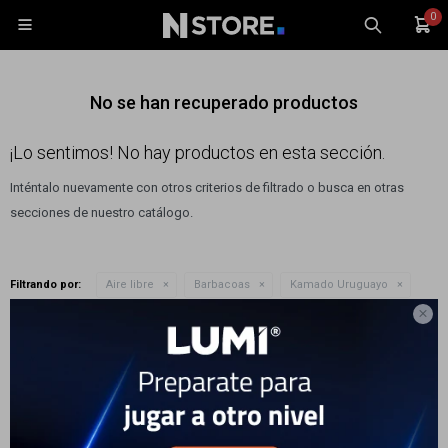
0

No se han recuperado productos
¡Lo sentimos! No hay productos en esta sección.
Inténtalo nuevamente con otros criterios de filtrado o busca en otras
Celulares
secciones de nuestro catálogo.
Tablets
Tecnología
Filtrando por:
Aire libre
Barbacoas
Kamado Uruguayo
Wearables
Quitar filtros

Accesorios
Te recomendamos quitar:
Aire libre
TV y Audio
Monitores
Gaming